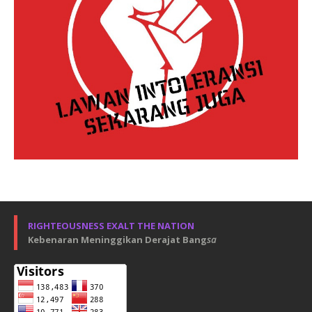
RIGHTEOUSNESS EXALT THE NATION
Kebenaran Meninggikan Derajat Bang
sa