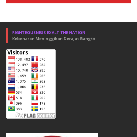
RIGHTEOUSNESS EXALT THE NATION
Kebenaran Meninggikan Derajat Bang
sa