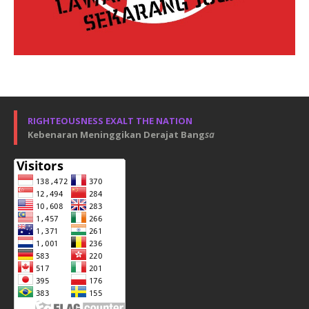
RIGHTEOUSNESS EXALT THE NATION
Kebenaran Meninggikan Derajat Bang
sa