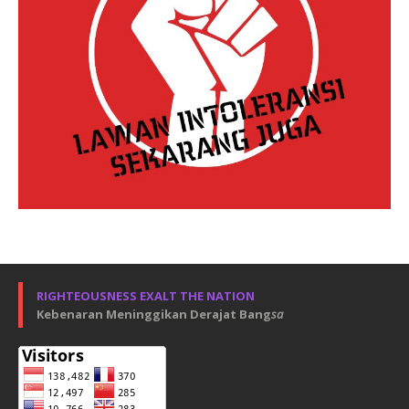
RIGHTEOUSNESS EXALT THE NATION
Kebenaran Meninggikan Derajat Bang
sa