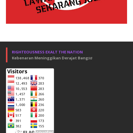
RIGHTEOUSNESS EXALT THE NATION
Kebenaran Meninggikan Derajat Bang
sa