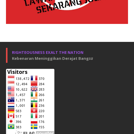
RIGHTEOUSNESS EXALT THE NATION
Kebenaran Meninggikan Derajat Bang
sa