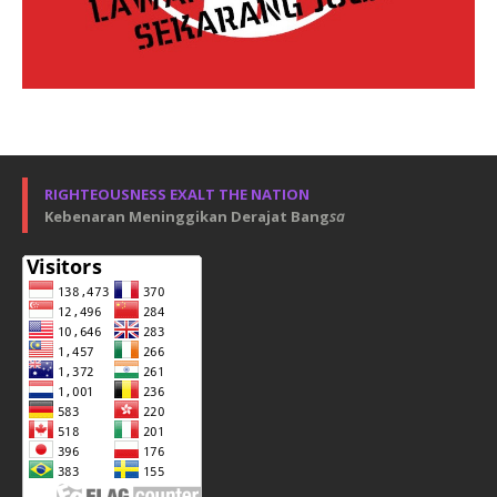
RIGHTEOUSNESS EXALT THE NATION
Kebenaran Meninggikan Derajat Bang
sa