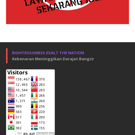
RIGHTEOUSNESS EXALT THE NATION
Kebenaran Meninggikan Derajat Bang
sa