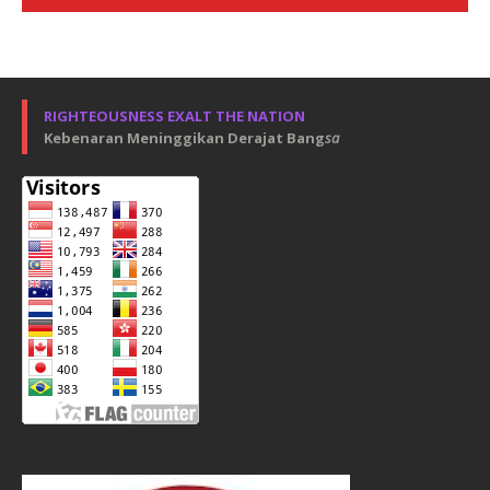
RIGHTEOUSNESS EXALT THE NATION
Kebenaran Meninggikan Derajat Bang
sa