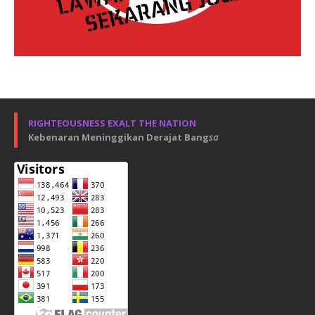
RIGHTEOUSNESS EXALT THE NATION
Kebenaran Meninggikan Derajat Bang
sa