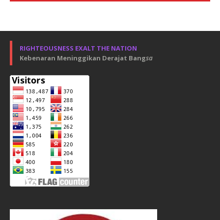
RIGHTEOUSNESS EXALT THE NATION
Kebenaran Meninggikan Derajat Bang
sa