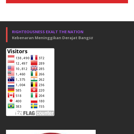
RIGHTEOUSNESS EXALT THE NATION
Kebenaran Meninggikan Derajat Bang
sa