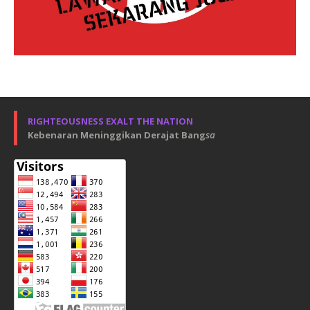
RIGHTEOUSNESS EXALT THE NATION
Kebenaran Meninggikan Derajat Bang
sa