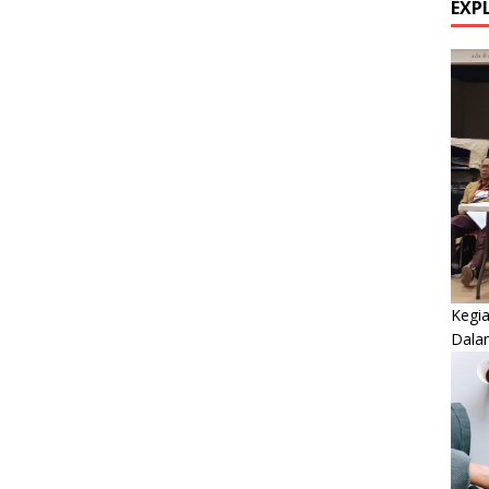
EXP
Kegi
Dala