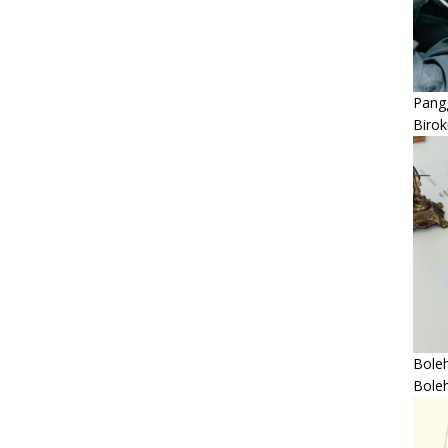
Pangg
Birok
Boleh
Bole