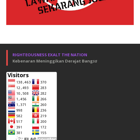
RIGHTEOUSNESS EXALT THE NATION
Kebenaran Meninggikan Derajat Bang
sa