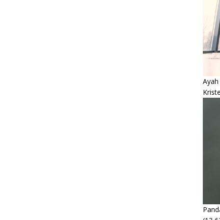
Ayah
Krist
Panda