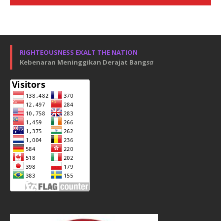
RIGHTEOUSNESS EXALT THE NATION
Kebenaran Meninggikan Derajat Bang
sa