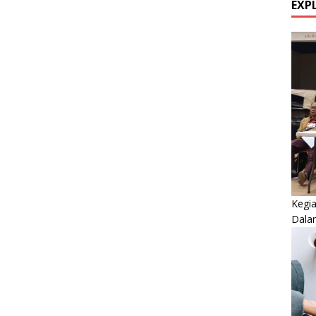
EXP
Kegi
Dala