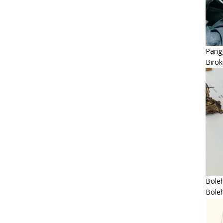
Pangg
Birok
Boleh
Bole