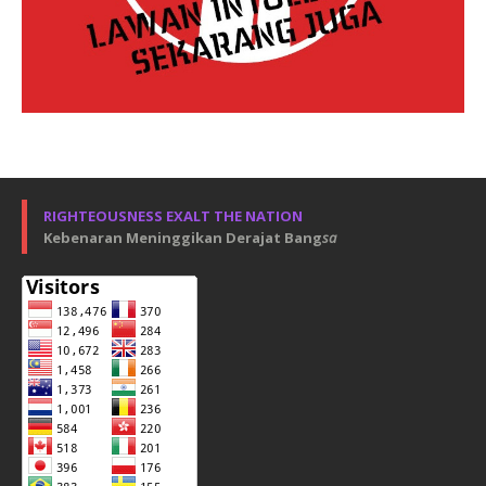
RIGHTEOUSNESS EXALT THE NATION
Kebenaran Meninggikan Derajat Bang
sa