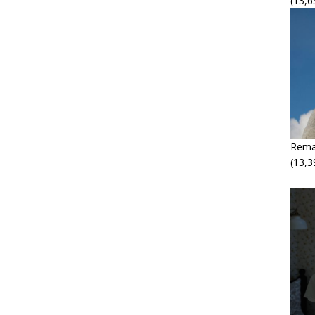
(13,6
Rema
(13,3