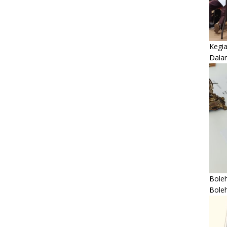
Kegi
Dala
Boleh
Bole