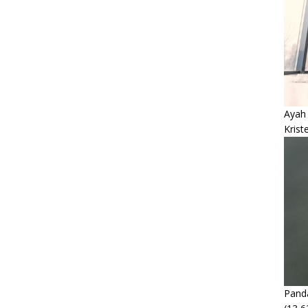
Ayah
Krist
Panda