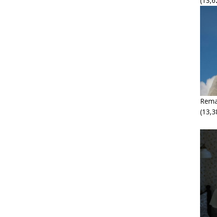
(13,6
Rema
(13,3