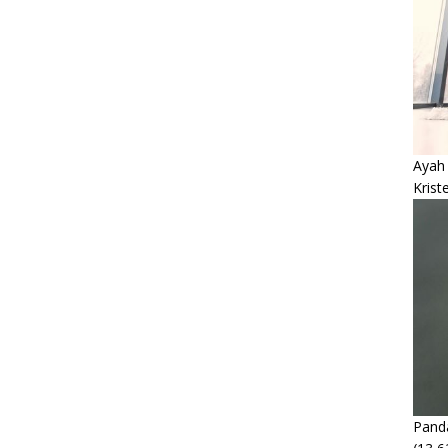
Ayah
Krist
Panda