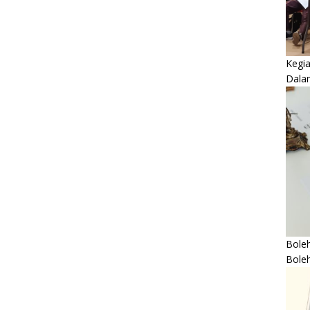
Kegi
Dala
Boleh
Bole