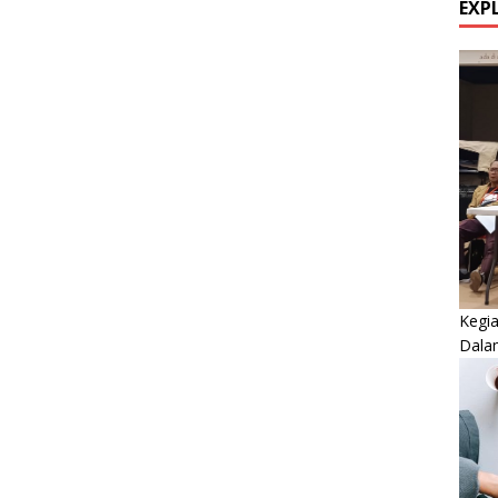
EXP
Kegi
Dala