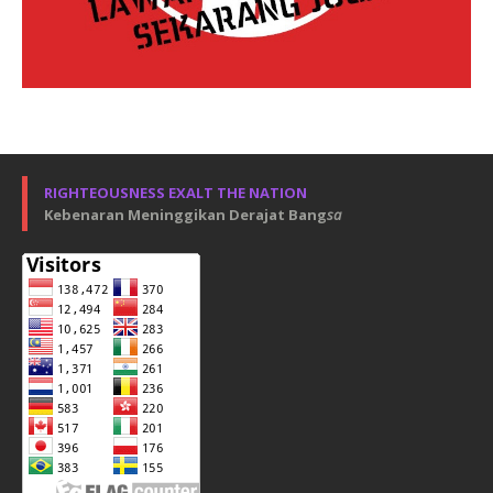
RIGHTEOUSNESS EXALT THE NATION
Kebenaran Meninggikan Derajat Bang
sa