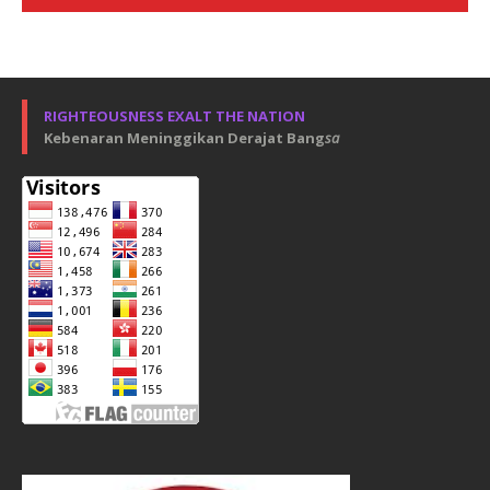
RIGHTEOUSNESS EXALT THE NATION
Kebenaran Meninggikan Derajat Bang
sa