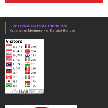
RIGHTEOUSNESS EXALT THE NATION
Kebenaran Meninggikan Derajat Bang
sa