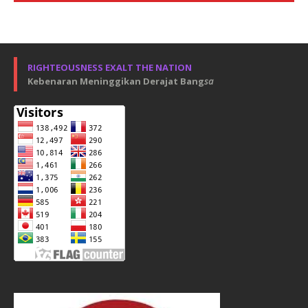
RIGHTEOUSNESS EXALT THE NATION
Kebenaran Meninggikan Derajat Bang
sa