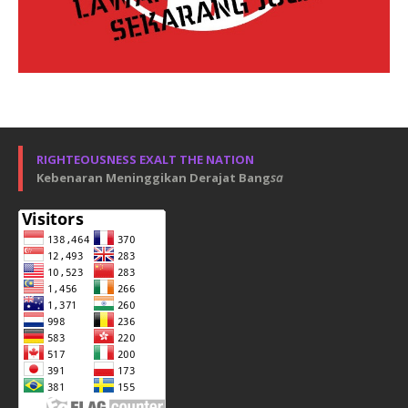
RIGHTEOUSNESS EXALT THE NATION
Kebenaran Meninggikan Derajat Bang
sa