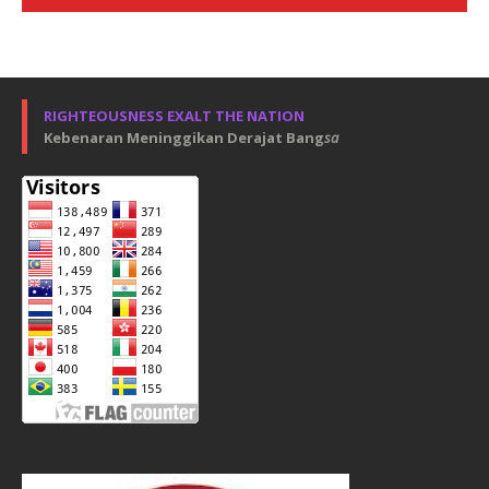
RIGHTEOUSNESS EXALT THE NATION
Kebenaran Meninggikan Derajat Bang
sa