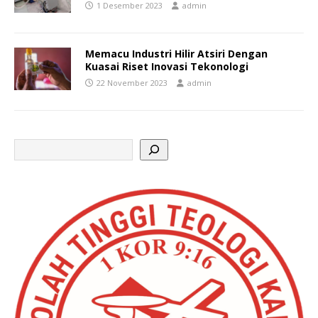
1 Desember 2023
admin
Memacu Industri Hilir Atsiri Dengan
Kuasai Riset Inovasi Tekonologi
22 November 2023
admin