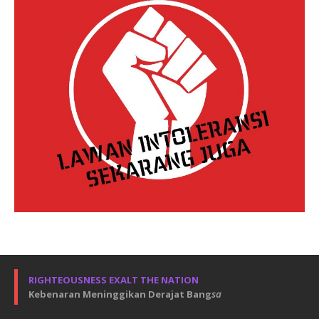
RIGHTEOUSNESS EXALT THE NATION
Kebenaran Meninggikan Derajat Bang
sa