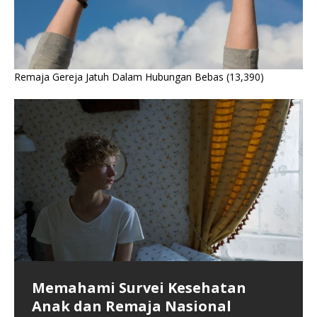
Remaja Gereja Jatuh Dalam Hubungan Bebas
(13,390)
Memahami Survei Kesehatan
Krisis Kesehatan Fisik dan Mental
Kegiatan MKDN Menjadikan Satu
Anak dan Remaja Nasional
Generasi Penerus Bangsa
Gereja-gereja Dalam Doa