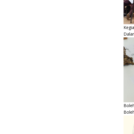
Kegi
Dala
Boleh
Bole