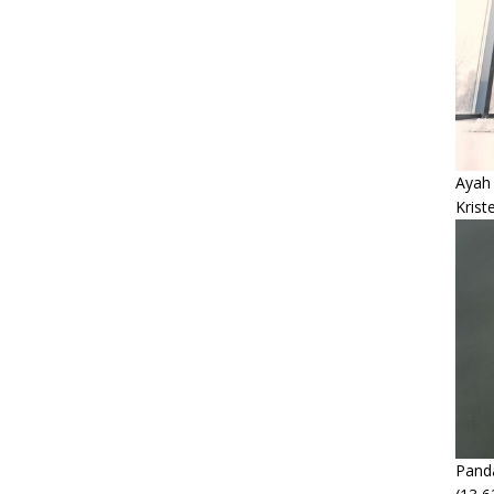
Ayah
Krist
Panda