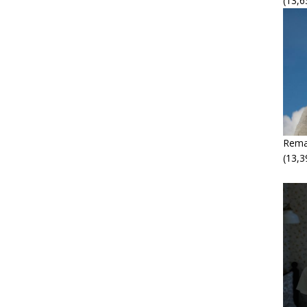
(13,6
Rema
(13,3