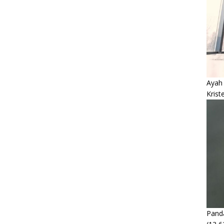
Ayah
Krist
Panda