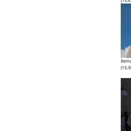
(13,6
Rema
(13,3