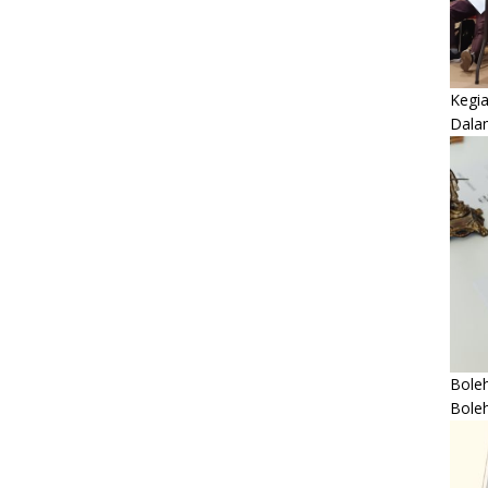
Kegi
Dala
Boleh
Bole