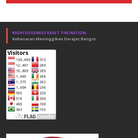
RIGHTEOUSNESS EXALT THE NATION
Kebenaran Meninggikan Derajat Bang
sa