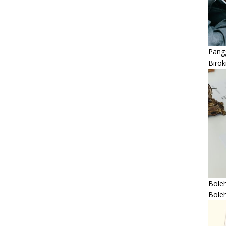
Pangg
Birok
Boleh
Bole