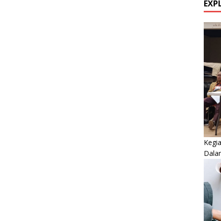
EXP
Kegi
Dala