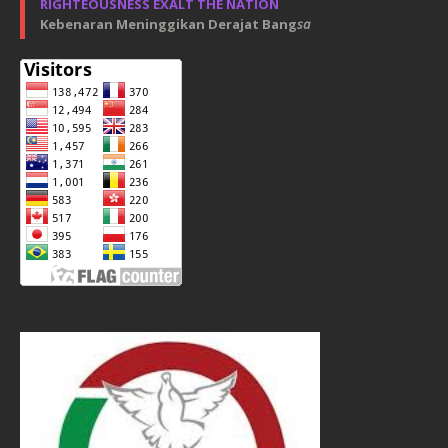
RIGHTEOUSNESS EXALT THE NATION
Kebenaran Meninggikan Derajat Bang
sa