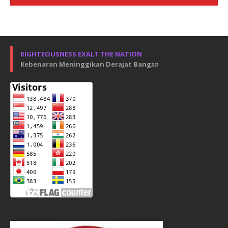
RIGHTEOUSNESS EXALT THE NATION
Kebenaran Meninggikan Derajat Bang
sa