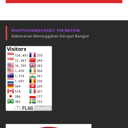
RIGHTEOUSNESS EXALT THE NATION
Kebenaran Meninggikan Derajat Bang
sa