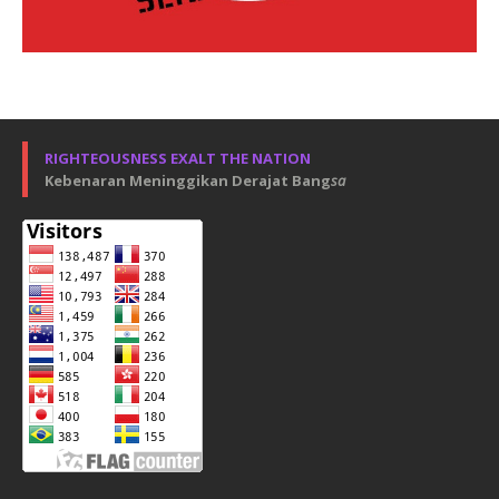
RIGHTEOUSNESS EXALT THE NATION
Kebenaran Meninggikan Derajat Bang
sa