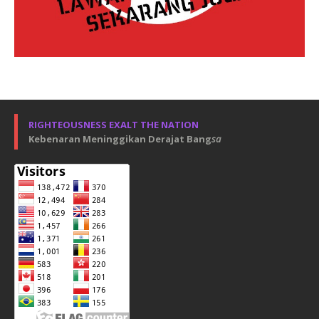
RIGHTEOUSNESS EXALT THE NATION
Kebenaran Meninggikan Derajat Bang
sa