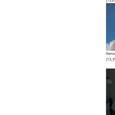
(13,6
Rema
(13,3