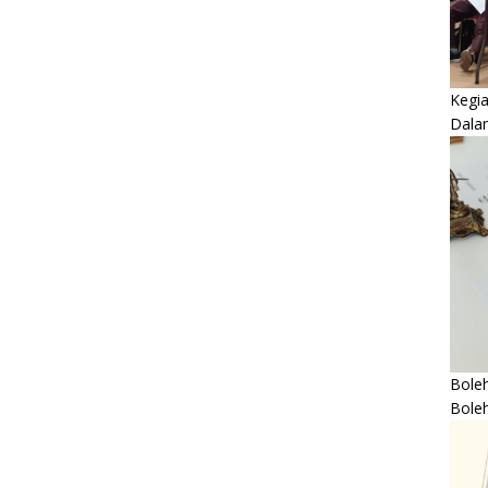
Kegi
Dala
Boleh
Bole