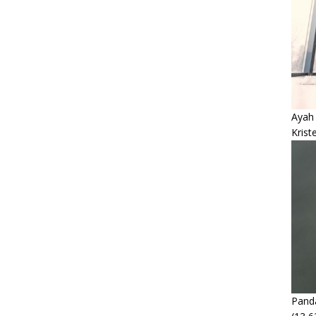
Ayah
Krist
Panda