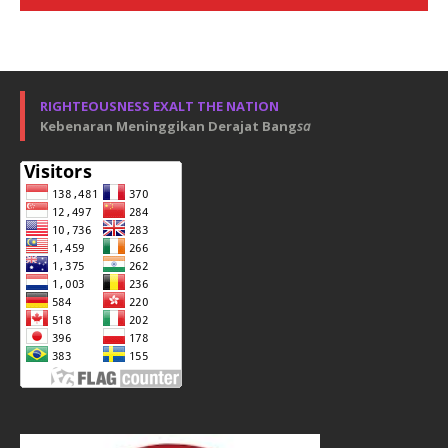
RIGHTEOUSNESS EXALT THE NATION
Kebenaran Meninggikan Derajat Bang
sa