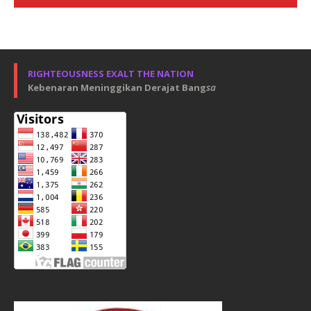
RIGHTEOUSNESS EXALT THE NATION
Kebenaran Meninggikan Derajat Bang
sa