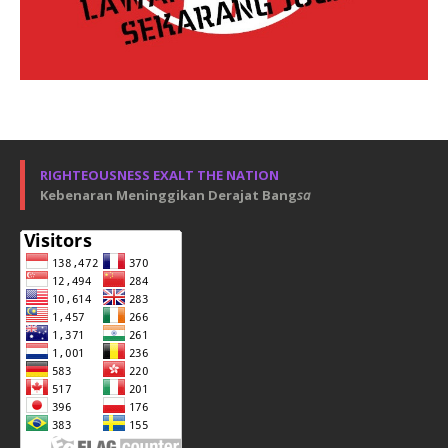
RIGHTEOUSNESS EXALT THE NATION
Kebenaran Meninggikan Derajat Bang
sa