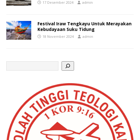
17 Desember 2024
admin
Festival Iraw Tengkayu Untuk Merayakan
Kebudayaan Suku Tidung
18 November 2024
admin