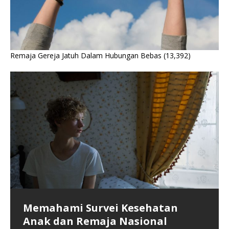
Remaja Gereja Jatuh Dalam Hubungan Bebas
(13,392)
Memahami Survei Kesehatan
Krisis Kesehatan Fisik dan Mental
Kegiatan MKDN Menjadikan Satu
Anak dan Remaja Nasional
Generasi Penerus Bangsa
Gereja-gereja Dalam Doa