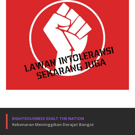
RIGHTEOUSNESS EXALT THE NATION
Kebenaran Meninggikan Derajat Bang
sa