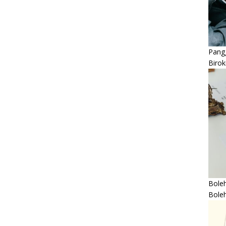
Pangg
Birok
Boleh
Bole