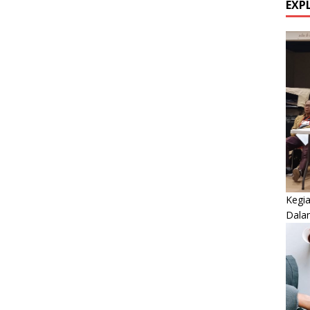
EXP
Kegi
Dala