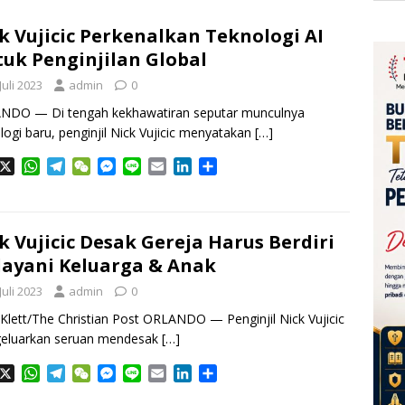
k Vujicic Perkenalkan Teknologi AI
uk Penginjilan Global
Juli 2023
admin
0
NDO — Di tengah kekhawatiran seputar munculnya
logi baru, penginjil Nick Vujicic menyatakan
[…]
X
W
T
W
M
L
E
L
S
h
e
e
e
i
m
i
h
a
l
C
s
n
a
n
a
t
e
h
s
e
i
k
r
s
g
a
e
l
e
e
k Vujicic Desak Gereja Harus Berdiri
A
r
t
n
d
ayani Keluarga & Anak
p
a
g
I
Juli 2023
p
m
admin
e
0
n
r
Klett/The Christian Post ORLANDO — Penginjil Nick Vujicic
eluarkan seruan mendesak
[…]
X
W
T
W
M
L
E
L
S
h
e
e
e
i
m
i
h