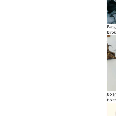
Pangg
Birok
Boleh
Bole