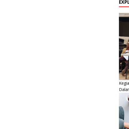
EXP
Kegi
Dala