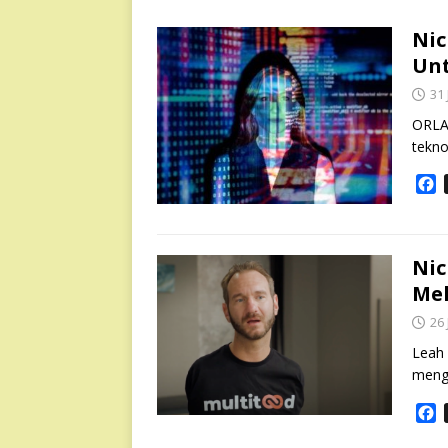
Nic
Unt
31 
ORLA
tekno
F
a
c
e
b
Nic
o
Mel
o
26 
k
Leah 
meng
F
a