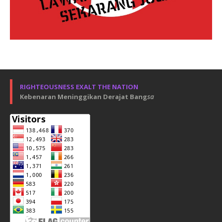
RIGHTEOUSNESS EXALT THE NATION
Kebenaran Meninggikan Derajat Bang
sa