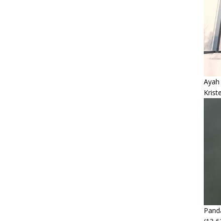
Ayah
Krist
Panda