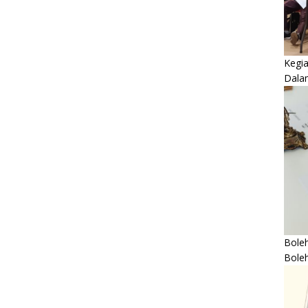
Kegi
Dala
Boleh
Bole