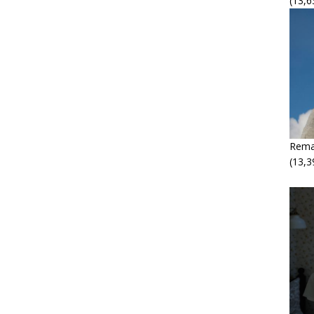
(13,6
Rema
(13,3