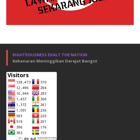
RIGHTEOUSNESS EXALT THE NATION
Kebenaran Meninggikan Derajat Bang
sa