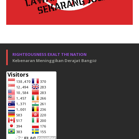
RIGHTEOUSNESS EXALT THE NATION
Kebenaran Meninggikan Derajat Bang
sa