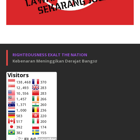
RIGHTEOUSNESS EXALT THE NATION
Kebenaran Meninggikan Derajat Bang
sa